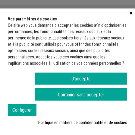
BALISAGE ROUTIER
×
Vos paramètres de cookies
Ce site web vous demande d'accepter les cookies afin d'optimiser les
performances, les fonctionnalités des réseaux sociaux et la
pertinence de la publicité. Les cookies tiers liés aux réseaux sociaux
et à la publicité sont utilisés pour vous offrir des fonctionnalités
optimisées sur les réseaux sociaux, ainsi que des publicités
personnalisées. Acceptez-vous ces cookies ainsi que les
implications associées à l'utilisation de vos données personnelles ?
J'accepte
Continuer sans accepter
Balisage permanent
Balises délinéateur J6
Balisage permanent
avec socle SF- DF
Balises de virages J1 - J3 sur
Configurer
c
60,97 €
HT
-
pieds avec socle ou sur
glissière béton ou métal
73,16 €
Politique en matière de confidentialité et de cookies
36,75 €
TTC
44,10 €
HT
-
TTC