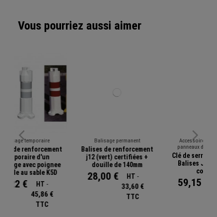
Vous pourriez aussi aimer
Balisage permanent
Accessoire de fixation de
panneaux de signalisation
ment
Balises de renforcement
Clé de serrage en T pour
j12 (vert) certifiées +
Balises J11 J12 ET J
nee
douille de 140mm
s
couleur
5D
28,00 €
HT
-
59,15 €
HT
-
33,60 €
70,98 €
€
TTC
TTC