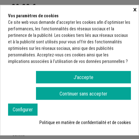
30,22 €
×
HT
Vos paramètres de cookies
36,26 € TTC
Ce site web vous demande d'accepter les cookies afin d'optimiser les
Livré par notre fournisseur
performances, les fonctionnalités des réseaux sociaux et la
pertinence de la publicité. Les cookies tiers liés aux réseaux sociaux
et à la publicité sont utilisés pour vous offrir des fonctionnalités
Ajouter ce produit à une demande de devis
optimisées sur les réseaux sociaux, ainsi que des publicités
personnalisées. Acceptez-vous ces cookies ainsi que les
Demande de devis
implications associées à l'utilisation de vos données personnelles ?
Calculez une estimation des frais de transports pour ce
J'accepte
produit
Code postal
Continuer sans accepter
Configurer
Enregistrer
Politique en matière de confidentialité et de cookies
Balise routiere
balise permanente
balises de renforcement
certifié