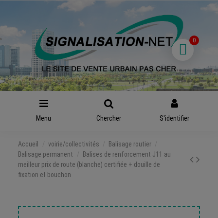
Produit supprimé du panier
Produit ajouté au panier
x
x
0
Menu
Chercher
S'identifier
Accueil
voirie/collectivités
Balisage routier
Balisage permanent
Balises de renforcement J11 au
meilleur prix de route (blanche) certifiée + douille de
fixation et bouchon